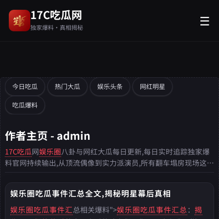
17C吃瓜网
☰
独家爆料·真相揭秘
今日吃瓜
热门大瓜
娱乐头条
网红明星
吃瓜爆料
作者主页 - admin
17C吃瓜
网
娱乐圈
八卦与网红大瓜每日更新,每日实时追踪独家爆
料官网持续输出,从顶流偶像到实力派演员,所有翻车塌房现场这里
都能第一时间看到。
娱乐圈吃瓜事件汇总全文,揭秘明星幕后真相
娱乐圈吃瓜事件汇
总相关爆料">
娱乐圈吃瓜事件汇总
：
揭