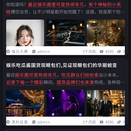
真相
你知道吗？
最近娱乐圈里可是
热闹非凡
，
有个神秘的小系
统
横空出世，让不少明星都开始觉醒了！没错，就是那个吃瓜
系统！亲爱的读者们，你是否也和我一样，对娱乐圈的八卦新
闻充满了好奇？那些光鲜亮丽的明星们，
在镜头背后又有着
怎样的故事呢？...
每日大赛
admin
3个月前
4330
0
娱乐吃瓜酱国货现眼包们,见证现眼包们的华丽蜕变
最近
娱乐圈
可是热闹非凡
，
吃瓜群众们纷纷拿
出小本本，
记录下每一个精彩
瞬间。
国货品牌们也来凑
热闹，各种现眼
包层出不穷，让人捧腹大笑。亲爱的读者们，你是否也和我一
样，对娱乐圈的八卦新闻充满了好奇？那些光鲜亮丽的明星
们，在镜头背后又有着怎样的故事呢？...
黑料反差
admin
3个月前
4590
0