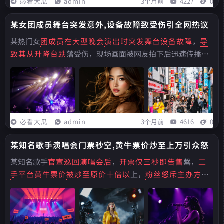
必看大瓜
admin
3个月前
4227
0
某女团成员舞台突发意外,设备故障致受伤引全网热议
某热门女
团成员在大型晚会
演出时突发舞台设
备故障
，
导
致其从升降台跌
落受伤，现场画面被网友拍下后迅速传播，
引发粉丝强烈关注。亲爱的读者们，你是否也和我一样，对娱
乐圈的八卦新闻充满了好奇？那些光鲜亮丽的明星们，在镜头
背后又有着怎样的故事呢？...
必看大瓜
admin
3个月前
4616
0
某知名歌手演唱会门票秒空,黄牛票价炒至上万引众怒
某知名歌手
官宣巡回演唱会后
，
开票仅三秒即告售
罄，
二
手平台黄牛票价
被炒至原价十倍以
上，
粉丝怒斥主办方放
票不公
。亲爱的读者们，你是否也和我一样，对娱乐圈的八
卦新闻充满了好奇？
那些光鲜亮丽的明
星们，
在镜头背后又
有着
怎样的故事呢
？...