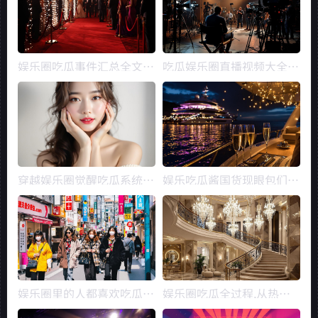
娱乐圈吃瓜事件汇总全文,
吃瓜娱乐圈直播视频大全,
揭秘明星幕后真相
吃瓜群众狂欢时刻大盘点
穿越娱乐圈觉醒吃瓜系统,
娱乐吃瓜酱国货现眼包们,
觉醒吃瓜系统带你领略幕后
见证现眼包们的华丽蜕变
真相
娱乐圈里的人都喜欢吃瓜,
娱乐圈吃瓜全过程,从热议
揭秘明星们的吃瓜日常
到真相全程追踪