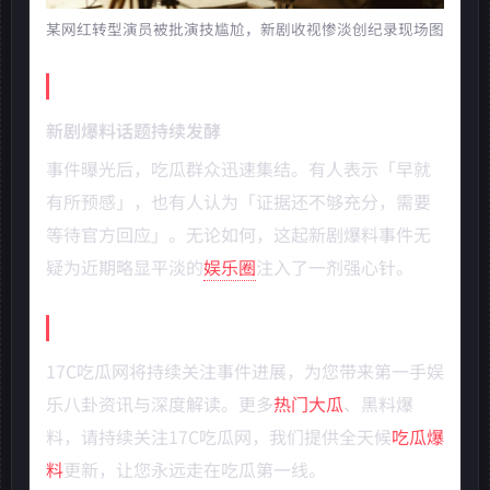
某网红转型演员被批演技尴尬，新剧收视惨淡创纪录现场图
网友热议焦点
新剧爆料话题持续发酵
事件曝光后，吃瓜群众迅速集结。有人表示「早就
有所预感」，也有人认为「证据还不够充分，需要
等待官方回应」。无论如何，这起新剧爆料事件无
疑为近期略显平淡的
娱乐圈
注入了一剂强心针。
后续发展展望
17C吃瓜网将持续关注事件进展，为您带来第一手娱
乐八卦资讯与深度解读。更多
热门大瓜
、黑料爆
料，请持续关注17C吃瓜网，我们提供全天候
吃瓜爆
料
更新，让您永远走在吃瓜第一线。