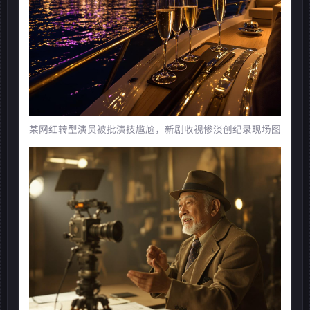
某网红转型演员被批演技尴尬，新剧收视惨淡创纪录现场图