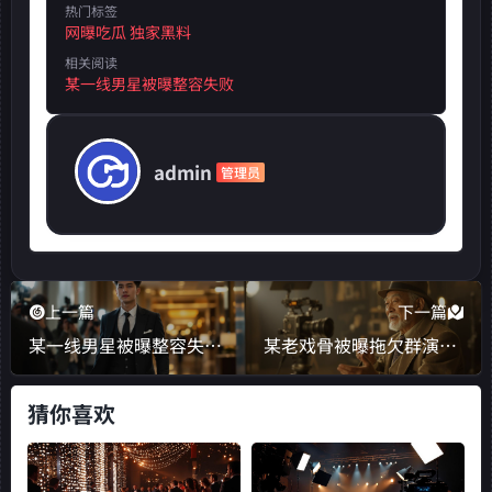
热门标签
网曝吃瓜 独家黑料
相关阅读
某一线男星被曝整容失败
admin
管理员
上一篇
下一篇
某一线男星被曝整容失败，近照面部僵硬引粉丝心碎
某老戏骨被曝拖欠群演工资，网友怒斥为富不仁
猜你喜欢