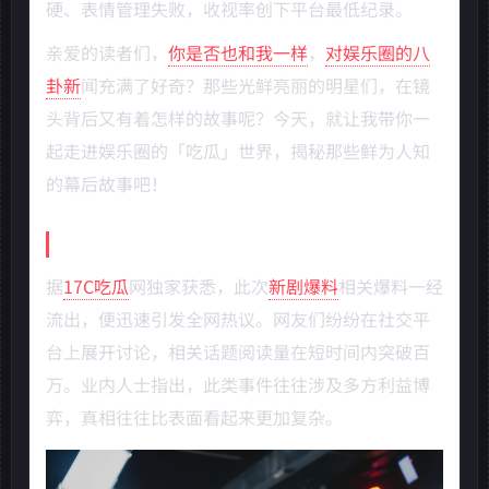
硬、表情管理失败，收视率创下平台最低纪录。
亲爱的读者们，
你是否也和我一样
，
对娱乐圈的八
卦新
闻充满了好奇？那些光鲜亮丽的明星们，在镜
头背后又有着怎样的故事呢？今天，就让我带你一
起走进娱乐圈的「吃瓜」世界，揭秘那些鲜为人知
的幕后故事吧！
事件背景梳理
据
17C吃瓜
网独家获悉，此次
新剧爆料
相关爆料一经
流出，便迅速引发全网热议。网友们纷纷在社交平
台上展开讨论，相关话题阅读量在短时间内突破百
万。业内人士指出，此类事件往往涉及多方利益博
弈，真相往往比表面看起来更加复杂。