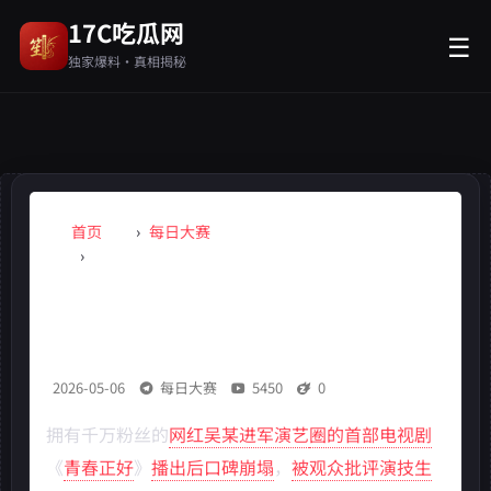
17C吃瓜网
☰
独家爆料·真相揭秘
首页
每日大赛
某网红转型演员被批演技尴尬
某网红转型演员被批演技尴尬，新剧
收视惨淡创纪录
2026-05-06
每日大赛
5450
0
拥有千万粉丝的
网红吴某进军演艺
圈的首部电视剧
《
青春正好
》
播出后口碑崩塌
，
被观众批评演技生