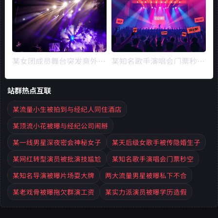
某女团成员舞台突发意外,
某知名歌手演唱会门票秒
设备故障致受伤引全网热议
空,黄牛票价炒至上万引众
怒
站群热点互联
某流量小生被拍到与经纪人同住酒店
某顶流小花被曝与经纪公司闹掰
某一线男星深夜密会神秘女子
某天后级女歌手被传隐婚生子
某网红转型演员被批演技尴尬
某知名歌手演唱会门票秒空
某知名导演被曝片场耍大牌
两大流量男星被曝私下不合
某老戏骨被曝拖欠群演工资
某实力派演员被曝学历造假