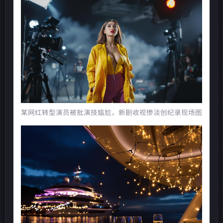
某网红转型演员被批演技尴尬，新剧收视惨淡创纪录现场图