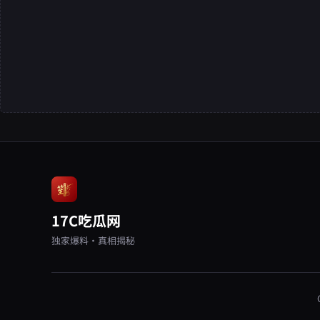
17C吃瓜网
独家爆料·真相揭秘