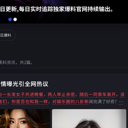
出。
从顶流偶像到实力派演员,
瓜爆料
黑料资讯，共2篇。
恋情曝光引全网热议
与一长发女子共
进晚餐
，
两人举止亲密
，
随后一同乘车离开
。
该
者们
，
你是否也和我一样
，
对娱乐圈的八卦新
闻充满了好奇？
那
...