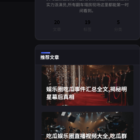
实力派演员,所有翻车塌房现场这里都能第一时
间看到。
20
19
5
文章
标签
分类
推荐文章
娱乐圈吃瓜事件汇总全文,揭秘明
星幕后真相
吃瓜娱乐圈直播视频大全,吃瓜群