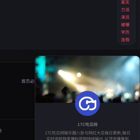
某实
力派
演员
被曝
学历
造假
首页
必看大瓜
今日大瓜
黑料反差
站内搜索
网站地图
17C吃瓜网
网
17C吃瓜网娱乐圈八卦与网红大瓜每日更新,每日
实时追踪独家爆料官网持续输出,从顶流偶像到