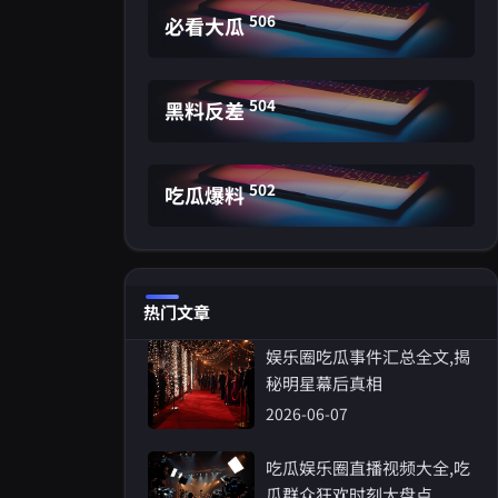
506
必看大瓜
504
黑料反差
502
吃瓜爆料
热门文章
娱乐圈吃瓜事件汇总全文,揭
秘明星幕后真相
2026-06-07
吃瓜娱乐圈直播视频大全,吃
瓜群众狂欢时刻大盘点