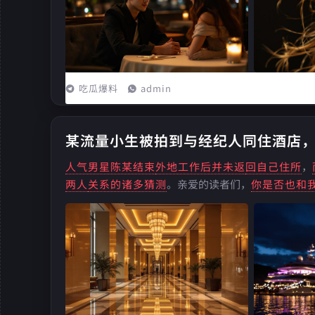
吃瓜爆料
admin
某流量小生被拍到与经纪人同住酒店
人气男星陈某结束
外地工作后并未返
回自己住所
，
两人
关系的诸多猜测
。亲爱的读者们，
你是否也和
们，
在镜头背后又有着
怎样的故事呢？...