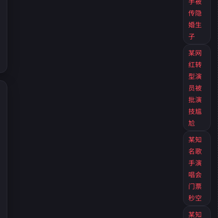
手被
传隐
婚生
子
某网
红转
型演
员被
批演
技尴
尬
某知
名歌
手演
唱会
门票
秒空
某知