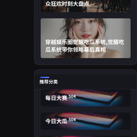
众狂欢时刻大盘点
穿越娱乐圈觉醒吃瓜系统,觉醒吃
瓜系统带你领略幕后真相
推荐分类
504
每日大赛
504
今日大瓜