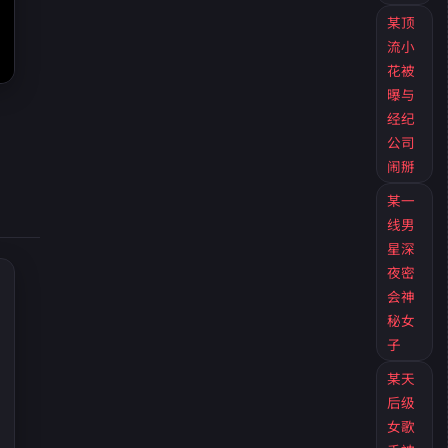
某顶
所有翻车塌房现场这里都能第一时间看到。
流小
花被
曝与
经纪
公司
闹掰
某一
线男
星深
夜密
会神
秘女
子
某天
后级
女歌