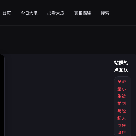
首页
今日大瓜
必看大瓜
真相揭秘
搜索
站群热
点互联
某流
量小
生被
拍到
与经
纪人
同住
酒店