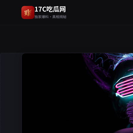
17C吃瓜网
独家爆料·真相揭秘