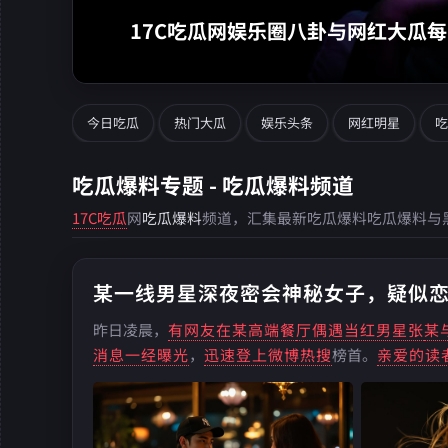
网红大瓜每日更新,每日实时追踪独家爆料官网持续输
今日吃瓜
热门大瓜
娱乐头条
网红明星
吃
吃瓜爆料专题 - 吃瓜爆料频道
17C吃瓜
网
吃瓜爆料
频道，汇集最新吃瓜爆料吃瓜爆料与
某一线男星深夜密会神秘女子，疑似
昨日凌晨，
有网友在某高端餐
厅偶遇当红男星张
某
消息一经曝光
，
迅速登上微博热搜
榜首。
亲爱的读
些光鲜亮丽的明
星们，在镜头背后又有着怎样的故事呢？