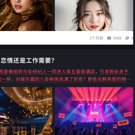
3个月前
5488
0
，恋情还是工作需要？
而是被拍到与女经
纪人一同进入某五
星级酒店
，
引发粉丝关于
我一样
，
对娱乐圈的八卦新
闻充满了好奇
？
那些光鲜亮丽的明
星