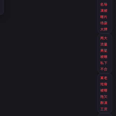
名导
演被
曝片
场耍
大牌
两大
流量
男星
被曝
私下
不合
某老
戏骨
被曝
拖欠
群演
工资