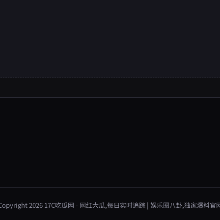
Copyright 2026 17C吃瓜网 - 网红大瓜,每日实时追踪 | 娱乐圈八卦,独家爆料官