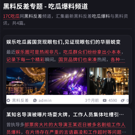
黑料反差专题 - 吃瓜爆料频道
17C吃瓜
网
黑料反差
频道，汇集最新黑料反差
吃瓜爆料
与黑料资
讯，共4篇。
娱乐吃瓜酱国货现眼包们,见证现眼包们的华丽蜕变
最近
娱乐圈
可是热闹非凡
，
吃瓜群众们纷纷拿
出小本本
，
记录下每一个精彩
瞬间。
国货品牌们也来凑
热闹，
各种现
眼包层出不
穷，
让人捧腹大笑
。
亲爱的读者们
，
你是否也
和我一样
，
对娱乐圈的八卦新
闻充满了好奇？
那些光鲜亮
丽的明
星们，在镜头背后又有着怎样的故事呢？...
黑料反差
admin
3个月前
4590
0
某知名导演被曝片场耍大牌，工作人员集体吐槽引发
众怒
曾执导多
部票房大片的大导
演王某近日被多名
剧组工作人
员爆料
，
在片场存在严重的
言语霸凌和工作超
时等问题
，