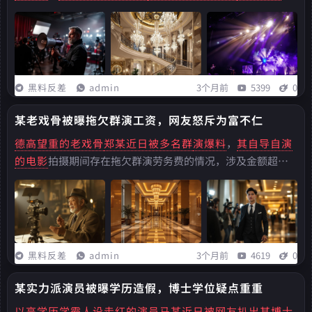
引发业内广泛关注
。亲爱的读者们，
你是否也和我一样
，
对娱乐圈的八卦新
闻充满了好奇
？
那些光鲜亮丽的明
星
们，
在镜头背后又有着
怎样的故事呢？...
黑料反差
admin
3个月前
5399
0
某老戏骨被曝拖欠群演工资，网友怒斥为富不仁
德高望重的老戏骨
郑某近日被多名群
演爆料
，
其自导自演
的电影
拍摄期间存在拖欠群演劳务费的情况，涉及金额超过
五十万元。亲爱的读者们，你是否也和我一样，对娱乐圈的八
卦新闻充满了好奇？那些光鲜亮丽的明星们，在镜头背后又有
着怎样的故事呢？...
黑料反差
admin
3个月前
4619
0
某实力派演员被曝学历造假，博士学位疑点重重
以高学历学霸人设
走红的演员马某近
日被网友扒出其博
士