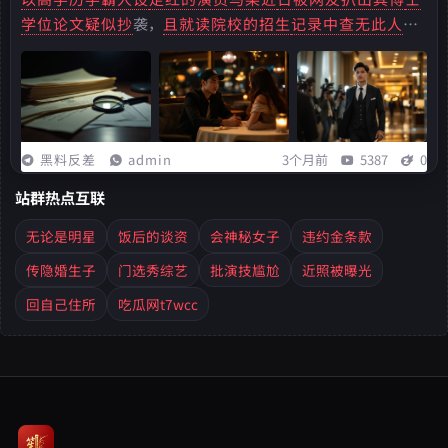
学位论文疑似抄
袭，
且就读院校的招生
记录中查无此人
，
人设崩塌在即
。亲爱的读者们，你是否也和我一样，对娱乐
圈的八卦新闻充满了好奇？那些光鲜亮丽的明星们，
在镜头
背后又有着
怎样的故事呢
？...
黑料反差
admin
3个月前
5387
0
站群热点互联
无论是明星
饭后的谈资
会神秘女子
违约金条款
传隐婚生子
门选秀综艺
批演技尴尬
近照被曝光
回自己住所
吃瓜网t7wcc