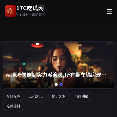
17C吃瓜网
☰
独家爆料·真相揭秘
从顶流偶像到实力派演员,所有翻车塌房现场这里都能第一时间看到。
今日吃瓜
热门大瓜
娱乐头条
网红明星
吃瓜爆料